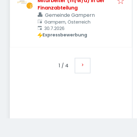
Mitarbeiter (m/w/d) in der
Finanzabteilung
Gemeinde Gampern
Gampern, Österreich
Veröffentlicht
:
30.7.2026
Expressbewerbung
1
/
4