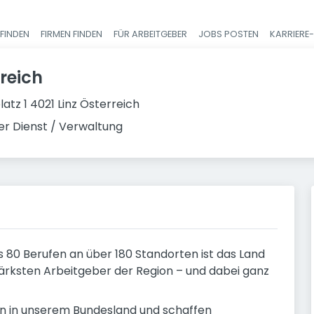
FINDEN
FIRMEN FINDEN
FÜR ARBEITGEBER
JOBS POSTEN
KARRIERE
Haupt-Navigatio
reich
atz 1 4021 Linz Österreich
er Dienst / Verwaltung
ls 80 Berufen an über 180 Standorten ist das Land
ärksten Arbeitgeber der Region – und dabei ganz
hen in unserem Bundesland und schaffen