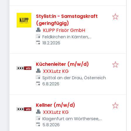
Stylist:in - Samstagskraft
(geringfügig)
KLIPP Frisör GmbH
Feldkirchen in Kärnten,
Veröffentlicht
:
Österreich
18.2.2026
Küchenleiter (m/w/d)
XXXLutz KG
Spittal an der Drau, Österreich
Veröffentlicht
:
6.8.2026
Kellner (m/w/d)
XXXLutz KG
Klagenfurt am Wörthersee,
Veröffentlicht
:
Österreich
5.8.2026