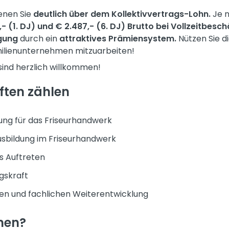
enen Sie
deutlich über dem Kollektivvertrags-Lohn.
Je n
- (1. DJ) und € 2.487,- (6. DJ) Brutto bei Vollzeitbesc
gung
durch ein
attraktives Prämiensystem.
Nützen Sie d
ilienunternehmen mitzuarbeiten!
sind herzlich willkommen!
ften zählen
ung für das Friseurhandwerk
sbildung im Friseurhandwerk
es Auftreten
gskraft
hen und fachlichen Weiterentwicklung
nen?