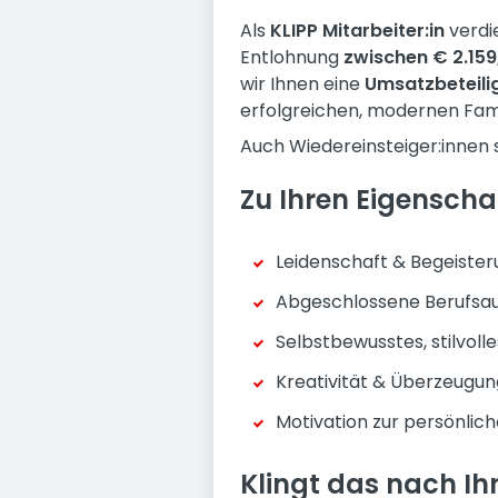
Als
KLIPP Mitarbeiter:in
verdi
Entlohnung
zwischen € 2.159,
wir Ihnen eine
Umsatzbeteili
erfolgreichen, modernen Fam
Auch Wiedereinsteiger:innen 
Zu Ihren Eigenscha
Leidenschaft & Begeister
Abgeschlossene Berufsau
Selbstbewusstes, stilvoll
Kreativität & Überzeugun
Motivation zur persönlic
Klingt das nach Ih