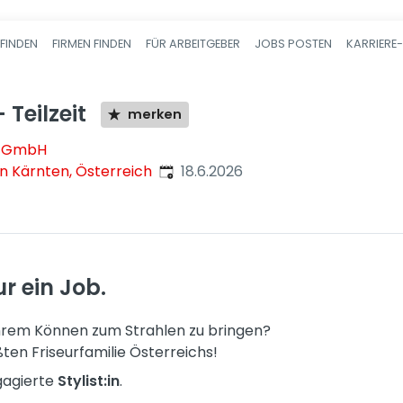
FINDEN
FIRMEN FINDEN
FÜR ARBEITGEBER
JOBS POSTEN
KARRIERE
Haupt-Navigatio
- Teilzeit
merken
ör GmbH
Veröffentlicht
:
in Kärnten, Österreich
18.6.2026
r ein Job.
Ihrem Können zum Strahlen zu bringen?
ten Friseurfamilie Österreichs!
gagierte
Stylist:in
.