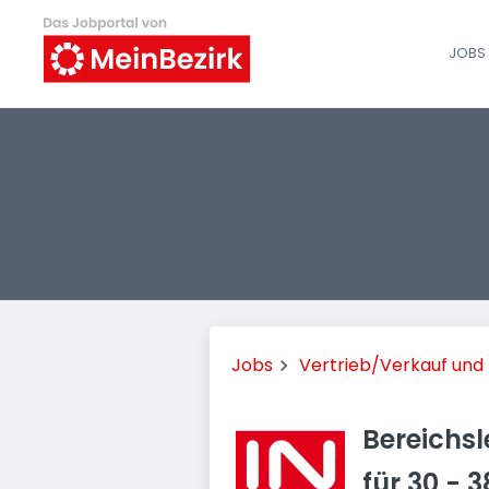
JOBS 
Jobs
Vertrieb/Verkauf un
Bereichsl
für 30 - 3