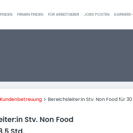
FINDEN
FIRMEN FINDEN
FÜR ARBEITGEBER
JOBS POSTEN
KARRIERE
Haupt-Navigatio
d Kundenbetreuung
Bereichsleiter:in Stv. Non Food für 30 
eiter:in Stv. Non Food
8,5 Std.