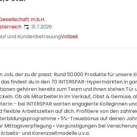
esellschaft m.b.H.
Veröffentlicht
:
sterreich
31.7.2026
auf und Kundenbetreuung
Vollzeit
n Job, der zu dir passt: Rund 50.000 Produkte für unsere K
ll das findest du in den 70 INTERSPAR-Hypermärkten in ga
tionen gehören bereits zum Team und ihnen stehen Tür un
keln. Ob als Mitarbeiter:in im Verkauf, Obst & Gemüse, al
ter:in - bei INTERSPAR warten engagierte Kolleginnen und
 flexible Arbeitszeiten auf dich. Profitiere von den zahlr
terbildungsprogramme • 5%-Treuebonus auf deinen Jahre
r Mittagsverpflegung • Vergünstigungen bei Versicherung
 Arbeits- und Karenzzeitmodelle u.v.a.