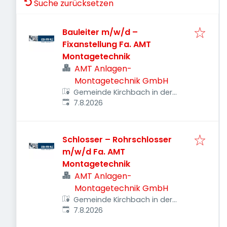
Suche zurücksetzen
Bauleiter m/w/d –
Fixanstellung Fa. AMT
Montagetechnik
AMT Anlagen-
Montagetechnik GmbH
Gemeinde Kirchbach in der
Veröffentlicht
:
Steiermark, Österreich
7.8.2026
Schlosser – Rohrschlosser
m/w/d Fa. AMT
Montagetechnik
AMT Anlagen-
Montagetechnik GmbH
Gemeinde Kirchbach in der
Veröffentlicht
:
Steiermark, Österreich
7.8.2026