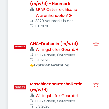
(m/w/d) - Neumarkt
SPAR Österreichische
Warenhandels-AG
8820 Neumarkt in der
Veröffentlicht
:
Steiermark, Österreich
6.8.2026
CNC-Dreher:in (m/w/d)
Willingshofer GesmbH
8616 Gasen, Österreich
Veröffentlicht
:
5.8.2026
Expressbewerbung
Maschinenbautechniker:in
(m/w/d)
Willingshofer GesmbH
8616 Gasen, Österreich
Veröffentlicht
:
5.8.2026