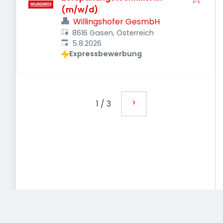
(m/w/d)
Willingshofer GesmbH
8616 Gasen, Österreich
Veröffentlicht
:
5.8.2026
Expressbewerbung
1
/
3