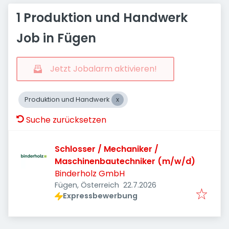
1 Produktion und Handwerk
Job in Fügen
Jetzt Jobalarm aktivieren!
Produktion und Handwerk
Suche zurücksetzen
Schlosser / Mechaniker /
Maschinenbautechniker (m/w/d)
Binderholz GmbH
Veröffentlicht
:
Fügen, Österreich
22.7.2026
Expressbewerbung