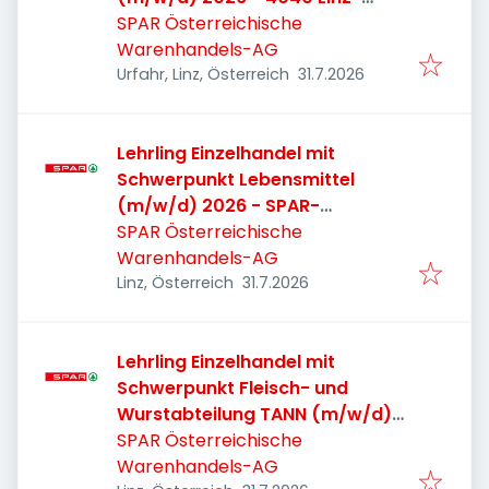
Dornach
SPAR Österreichische
Warenhandels-AG
Veröffentlicht
:
Urfahr, Linz, Österreich
31.7.2026
Lehrling Einzelhandel mit
Schwerpunkt Lebensmittel
(m/w/d) 2026 - SPAR-
Supermarkt 4020 Linz,
SPAR Österreichische
Holzstraße
Warenhandels-AG
Veröffentlicht
:
Linz, Österreich
31.7.2026
Lehrling Einzelhandel mit
Schwerpunkt Fleisch- und
Wurstabteilung TANN (m/w/d)
2026 - Linz-Wegscheid
SPAR Österreichische
Warenhandels-AG