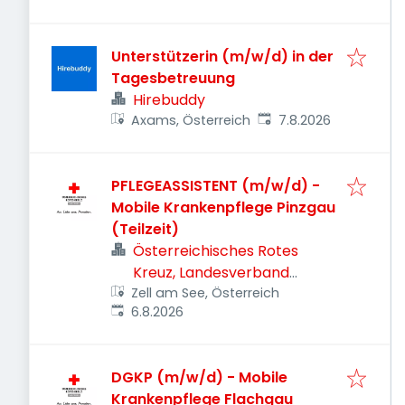
Unterstützerin (m/w/d) in der
Tagesbetreuung
Hirebuddy
Veröffentlicht
:
Axams, Österreich
7.8.2026
PFLEGEASSISTENT (m/w/d) -
Mobile Krankenpflege Pinzgau
(Teilzeit)
Österreichisches Rotes
Kreuz, Landesverband
Zell am See, Österreich
Salzburg
Veröffentlicht
:
6.8.2026
DGKP (m/w/d) - Mobile
Krankenpflege Flachgau