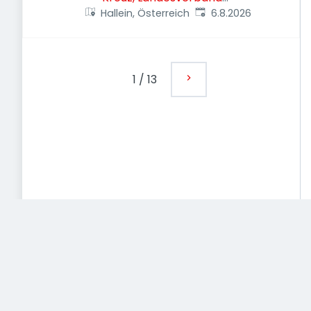
Veröffentlicht
:
Hallein, Österreich
Salzburg
6.8.2026
1
/
13