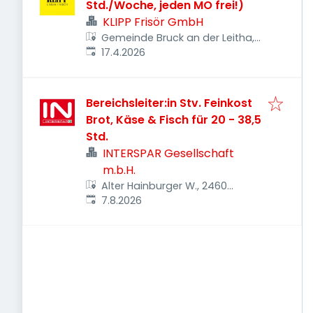
Std./Woche, jeden MO frei!)
KLIPP Frisör GmbH
Gemeinde Bruck an der Leitha,
Veröffentlicht
:
Österreich
17.4.2026
Bereichsleiter:in Stv. Feinkost
Brot, Käse & Fisch für 20 - 38,5
Std.
INTERSPAR Gesellschaft
m.b.H.
Alter Hainburger W., 2460
Veröffentlicht
:
Gemeinde Bruck an der Leitha,
7.8.2026
Österreich