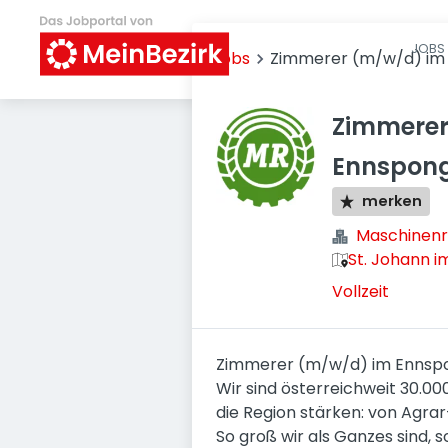
JOBS 
Jobs
Zimmerer (m/w/d) im
Zimmerer
Ennspon
merken
Maschinenr
St. Johann i
Vollzeit
Zimmerer (m/w/d) im Ennsp
Wir sind österreichweit 30.00
die Region stärken: von Agrar
So groß wir als Ganzes sind, s