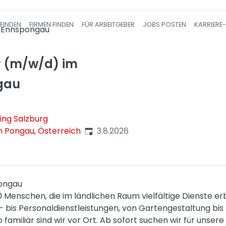
FINDEN
FIRMEN FINDEN
FÜR ARBEITGEBER
JOBS POSTEN
KARRIERE
Haupt-Navigatio
 Ennspongau
 (m/w/d) im
gau
ing Salzburg
Veröffentlicht
:
m Pongau, Österreich
3.8.2026
ongau
0 Menschen, die im ländlichen Raum vielfältige Dienste e
- bis Personaldienstleistungen, von Gartengestaltung bis
o familiär sind wir vor Ort. Ab sofort suchen wir für unse