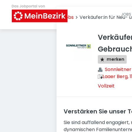
JOBS 
Jobs
Verkäufer:in für Neu
Verkäufer
Gebrauc
merken
Sonnleitne
Laaer Berg, 
Vollzeit
Verstärken Sie unser 
Sie sind auffallend engagiert
dynamischen Familienunterne