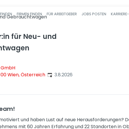
FINDEN
FIRMEN FINDEN
FÜR ARBEITGEBER
JOBS POSTEN
KARRIERE
Haupt-Navigatio
- und Gebrauchtwagen
:in für Neu- und
htwagen
r GmbH
Veröffentlicht
:
1100 Wien, Österreich
3.8.2026
Team!
, motiviert und haben Lust auf neue Herausforderungen? D
hmens mit 60 Jahren Erfahrung und 22 Standorten in Ob