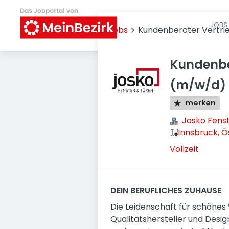
JOBS 
Jobs
Kundenberater Vertri
Kundenbe
(m/w/d)
merken
Josko Fens
Innsbruck, Ö
Vollzeit
DEIN BERUFLICHES ZUHAUSE
Die Leidenschaft für schönes
Qualitätshersteller und Desig