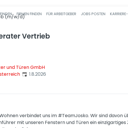
FINDEN
FIRMEN FINDEN
FÜR ARBEITGEBER
JOBS POSTEN
KARRIERE
Haupt-Navigatio
eb (m/w/d)
rater Vertrieb
ter und Türen GmbH
Veröffentlicht
:
sterreich
1.8.2026
 Wohnen verbindet uns im #TeamJosko. Wir sind davon übe
nführer mit unseren Fenstern und Türen ein einzigartiges