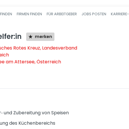
FINDEN
FIRMEN FINDEN
FÜR ARBEITGEBER
JOBS POSTEN
KARRIERE
Haupt-Navigatio
fer:in
merken
isches Rotes Kreuz, Landesverband
eich
ee am Attersee, Österreich
r‑ und Zubereitung von Speisen
tung des Küchenbereichs