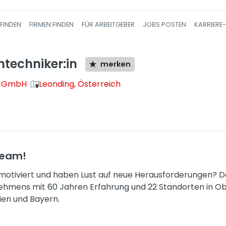
FINDEN
FIRMEN FINDEN
FÜR ARBEITGEBER
JOBS POSTEN
KARRIERE
Haupt-Navigatio
techniker:in
merken
r GmbH
Leonding, Österreich
Team!
, motiviert und haben Lust auf neue Herausforderungen? D
hmens mit 60 Jahren Erfahrung und 22 Standorten in Ob
ien und Bayern.