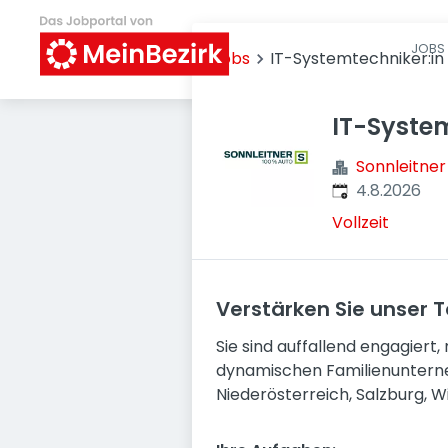
JOBS 
Jobs
IT-Systemtechniker:in
IT-System
Sonnleitne
Veröffentlicht
:
4.8.2026
Vollzeit
Verstärken Sie unser 
Sie sind auffallend engagiert
dynamischen Familienunterne
Niederösterreich, Salzburg, W