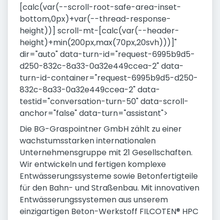
[calc(var(--scroll-root-safe-area-inset-
bottom,0px)+var(--thread-response-
height))] scroll-mt-[calc(var(--header-
height)+min(200px,max(70px,20svh)))]"
dir="auto" data-turn-id="request-6995b9d5-
d250-832c-8a33-0a32e449ccea-2" data-
turn-id-container="request-6995b9d5-d250-
832c-8a33-0a32e449ccea-2" data-
testid="conversation-turn-50" data-scroll-
anchor="false" data-turn="assistant">
Die BG-Graspointner GmbH zählt zu einer
wachstumsstarken internationalen
Unternehmensgruppe mit 21 Gesellschaften.
Wir entwickeln und fertigen komplexe
Entwässerungssysteme sowie Betonfertigteile
für den Bahn- und Straßenbau. Mit innovativen
Entwässerungssystemen aus unserem
einzigartigen Beton-Werkstoff FILCOTEN® HPC