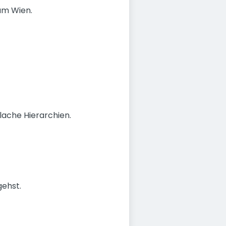
um Wien.
ache Hierarchien.
gehst.