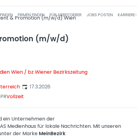
FINDEN
FIRMEN FINDEN
FÜR ARBEITGEBER
JOBS POSTEN
KARRIERE
Haupt-Navigatio
vent & Promotion (m/w/d) Wien
Promotion (m/w/d)
ien Wien / bz Wiener Bezirkszeitung
Veröffentlicht
:
sterreich
17.3.2026
 PR
Vollzeit
d ein Unternehmen der
AS Medienhaus für lokale Nachrichten. Mit unseren
 unter der Marke
MeinBezirk