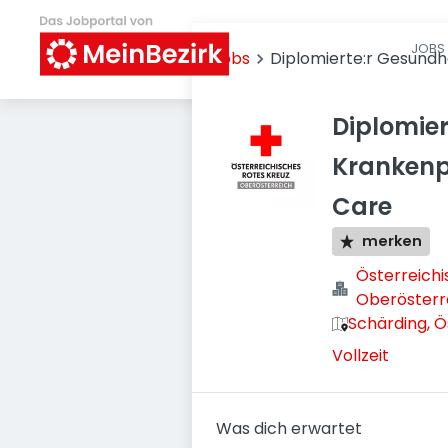
JOBS 
Jobs
Diplomierte:r Gesundhe
Diplomier
Krankenpf
Care
merken
Österreich
Oberösterr
Schärding, Ö
Vollzeit
Was dich erwartet