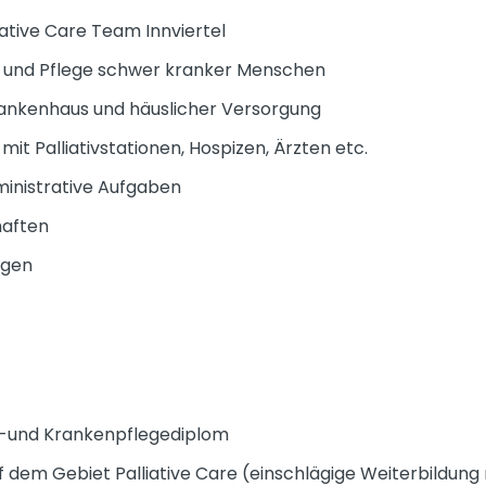
iative Care Team Innviertel
g und Pflege schwer kranker Menschen
rankenhaus und häuslicher Versorgung
it Palliativstationen, Hospizen, Ärzten etc.
ministrative Aufgaben
haften
igen
s-und Krankenpflegediplom
 dem Gebiet Palliative Care (einschlägige Weiterbildung 