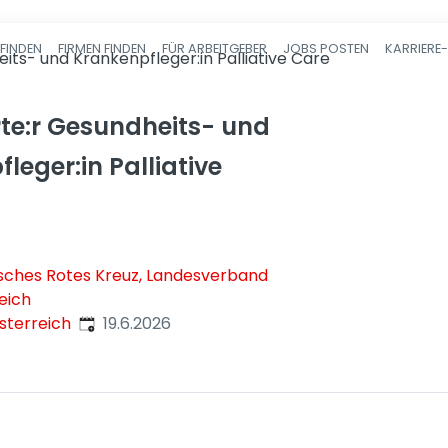
FINDEN
FIRMEN FINDEN
FÜR ARBEITGEBER
JOBS POSTEN
KARRIERE
Haupt-Navigatio
its- und Krankenpfleger:in Palliative Care
te:r Gesundheits- und
leger:in Palliative
isches Rotes Kreuz, Landesverband
eich
Veröffentlicht
:
sterreich
19.6.2026