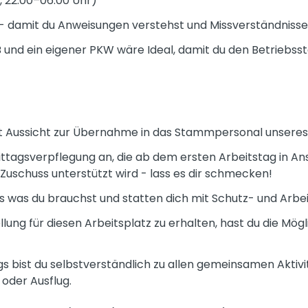
r, 22:00–06:00 Uhr)
- damit du Anweisungen verstehst und Missverständniss
B und ein eigener PKW wäre Ideal, damit du den Betriebss
it Aussicht zur Übernahme in das Stammpersonal unseres
 Mittagsverpflegung an, die ab dem ersten Arbeitstag i
Zuschuss unterstützt wird - lass es dir schmecken!
 was du brauchst und statten dich mit Schutz- und Arbei
ung für diesen Arbeitsplatz zu erhalten, hast du die Mögl
gs bist du selbstverständlich zu allen gemeinsamen Aktiv
 oder Ausflug.