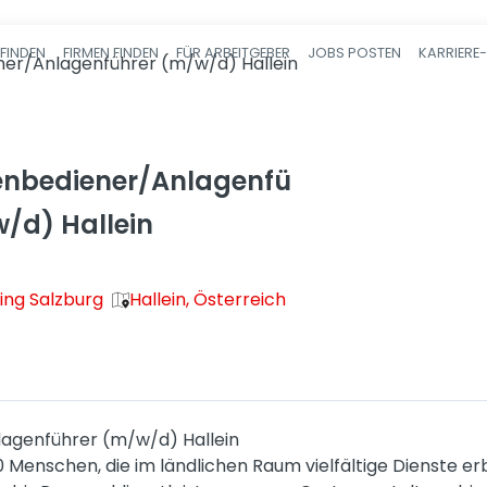
FINDEN
FIRMEN FINDEN
FÜR ARBEITGEBER
JOBS POSTEN
KARRIERE
Haupt-Navigatio
r/Anlagenführer (m/w/d) Hallein
nbediener/Anlagenfü
/d) Hallein
ing Salzburg
Hallein, Österreich
genführer (m/w/d) Hallein
0 Menschen, die im ländlichen Raum vielfältige Dienste e