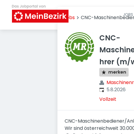
JOBS 
Jobs
CNC-Maschinenbediene
CNC-
Maschine
hrer (m/w
merken
Maschinenr
Veröffentlicht
:
5.8.2026
Vollzeit
CNC-Maschinenbediener/Anla
Wir sind österreichweit 30.00