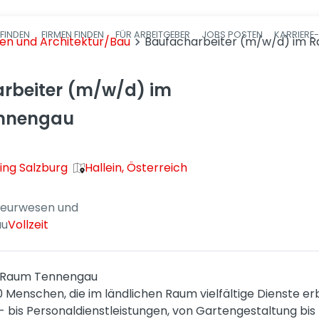
FINDEN
FIRMEN FINDEN
FÜR ARBEITGEBER
JOBS POSTEN
KARRIERE
Haupt-Navigatio
sen und Architektur/Bau
Baufacharbeiter (m/w/d) im 
rbeiter (m/w/d) im
nnengau
ing Salzburg
Hallein, Österreich
nieurwesen und
au
Vollzeit
m Raum Tennengau
0 Menschen, die im ländlichen Raum vielfältige Dienste e
- bis Personaldienstleistungen, von Gartengestaltung bis