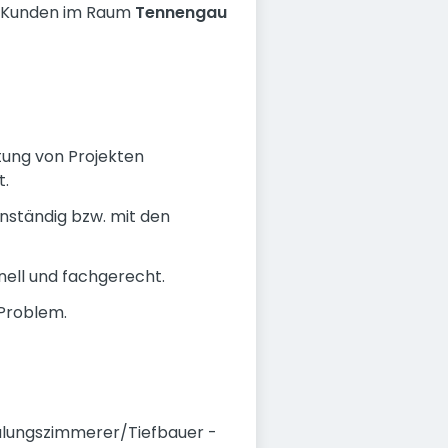
ere Kunden im Raum
Tennengau
htung von Projekten
t.
nständig bzw. mit den
nell und fachgerecht.
 Problem.
halungszimmerer/Tiefbauer -