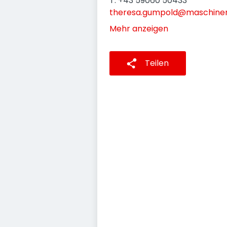
T: +43 59060 50433
theresa.gumpold@maschinen
Mehr anzeigen
Teilen