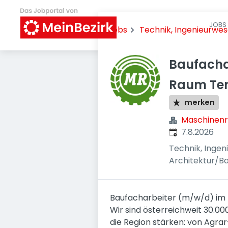
JOBS 
Jobs
Technik, Ingenieurwe
Baufacha
Raum Te
merken
Maschinenr
Veröffentlicht
:
7.8.2026
Technik, Inge
Architektur/B
Baufacharbeiter (m/w/d) i
Wir sind österreichweit 30.00
die Region stärken: von Agrar