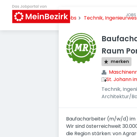
JOBS 
Jobs
Technik, Ingenieurwe
Baufacha
Raum Po
merken
Maschinenr
St. Johann i
Technik, Inge
Architektur/B
Baufacharbeiter (m/w/d) im
Wir sind österreichweit 30.00
die Region stärken: von Agrar