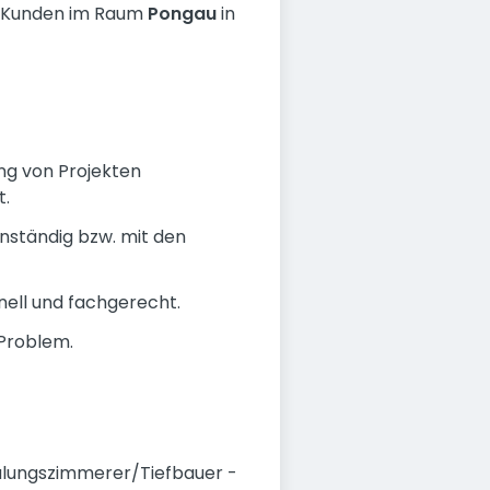
ere Kunden im Raum
Pongau
in
ung von Projekten
t.
nständig bzw. mit den
nell und fachgerecht.
 Problem.
halungszimmerer/Tiefbauer -