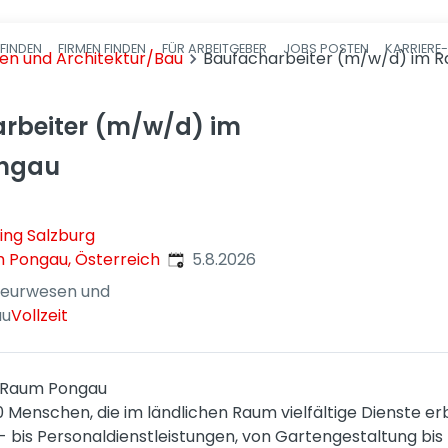
FINDEN
FIRMEN FINDEN
FÜR ARBEITGEBER
JOBS POSTEN
KARRIERE
Haupt-Navigatio
sen und Architektur/Bau
Baufacharbeiter (m/w/d) im 
rbeiter (m/w/d) im
ngau
ing Salzburg
Veröffentlicht
:
m Pongau, Österreich
5.8.2026
nieurwesen und
au
Vollzeit
 Raum Pongau
0 Menschen, die im ländlichen Raum vielfältige Dienste e
- bis Personaldienstleistungen, von Gartengestaltung bis