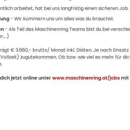
lich arbeitet, hat bei uns langfristig einen sicheren Job.
dung
- Wir kümmern uns um alles was du brauchst.
en
- Als Teil des Maschinenring Teams bist du bei versch
,...)
gt € 3.660,- brutto/ Monat inkl. Diäten. Je nach Einsatz
i Vollzeit) zugutekommen. Ob bzw. wie viel es mehr für di
b.
dich jetzt online unter
www.maschinenring.at/jobs
mit