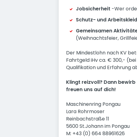
Jobsicherheit
-Wer ordent
Schutz- und Arbeitsklei
Gemeinsamen Aktivität
(Weihnachtsfeier, Grillfeier
Der Mindestlohn nach KV beträ
Fahrtgeld iHv ca. € 300,- (be
Qualifikation und Erfahrung a
Klingt reizvoll? Dann bewirb 
freuen uns auf dich!
Maschinenring Pongau
Lara Rohrmoser
Reinbachstraße 11
5600 St.Johann im Pongau
M: +43 (0) 664 88961626