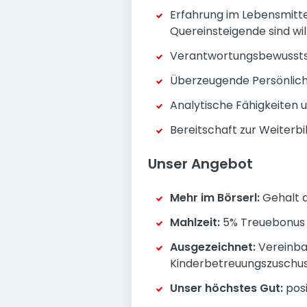
Erfahrung im Lebensmitt
Quereinsteigende sind w
Verantwortungsbewusstse
Überzeugende Persönlichk
Analytische Fähigkeiten 
Bereitschaft zur Weiterbi
Unser Angebot
Mehr im Börserl:
Gehalt a
Mahlzeit:
5% Treuebonus a
Ausgezeichnet:
Vereinbar
Kinderbetreuungszuschu
Unser höchstes Gut:
pos