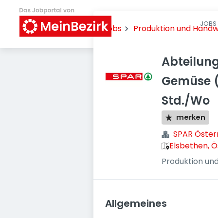
JOBS 
Jobs
Produktion und Hand
Abteilung
Gemüse (
Std./Wo
merken
SPAR Öster
Elsbethen, Ö
Produktion un
Allgemeines