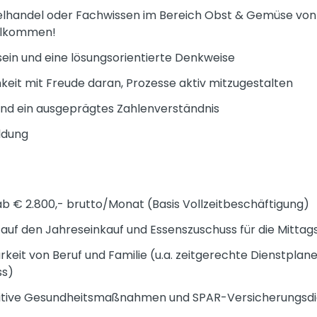
elhandel oder Fachwissen im Bereich Obst & Gemüse von 
illkommen!
in und eine lösungsorientierte Denkweise
eit mit Freude daran, Prozesse aktiv mitzugestalten
und ein ausgeprägtes Zahlenverständnis
ldung
b € 2.800,- brutto/Monat (Basis Vollzeitbeschäftigung)
uf den Jahreseinkauf und Essenszuschuss für die Mitta
keit von Beruf und Familie (u.a. zeitgerechte Dienstplanei
ss)
itive Gesundheitsmaßnahmen und SPAR-Versicherungsdi