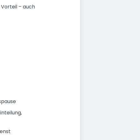
Vorteil – auch
gspause
nteilung,
enst