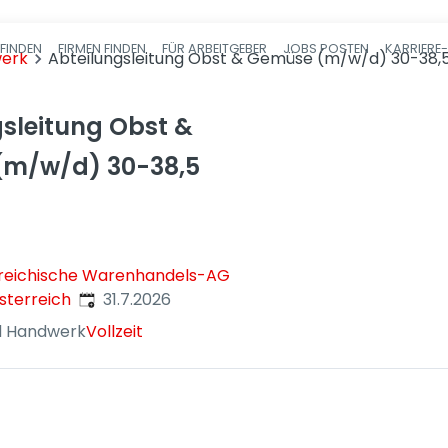
FINDEN
FIRMEN FINDEN
FÜR ARBEITGEBER
JOBS POSTEN
KARRIERE
Haupt-Navigatio
werk
Abteilungsleitung Obst & Gemüse (m/w/d) 30-38,
sleitung Obst &
m/w/d) 30-38,5
reichische Warenhandels-AG
Veröffentlicht
:
sterreich
31.7.2026
d Handwerk
Vollzeit