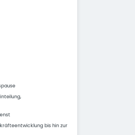
gspause
nteilung,
enst
äfteentwicklung bis hin zur