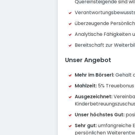
Quereinsteigende sind w
Verantwortungsbewusstse
überzeugende Persönlichk
Analytische Fähigkeiten 
Bereitschaft zur Weiterbi
Unser Angebot
Mehr im Börserl:
Gehalt a
Mahlzeit:
5% Treuebonus a
Ausgezeichnet:
Vereinbar
Kinderbetreuungszuschu
Unser höchstes Gut:
pos
Sehr gut:
umfangreiche En
persönlichen Weiterentw