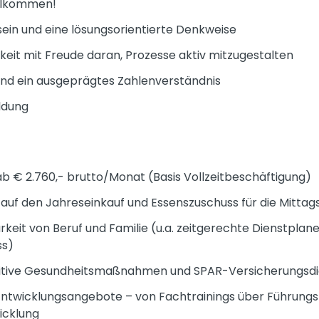
illkommen!
in und eine lösungsorientierte Denkweise
eit mit Freude daran, Prozesse aktiv mitzugestalten
und ein ausgeprägtes Zahlenverständnis
ldung
b € 2.760,- brutto/Monat (Basis Vollzeitbeschäftigung)
uf den Jahreseinkauf und Essenszuschuss für die Mitta
keit von Beruf und Familie (u.a. zeitgerechte Dienstplanei
ss)
itive Gesundheitsmaßnahmen und SPAR-Versicherungsdi
twicklungsangebote – von Fachtrainings über Führungskr
icklung