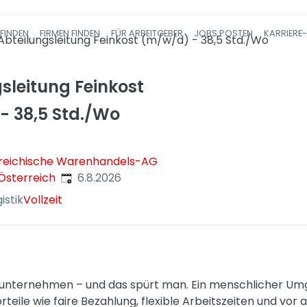
FINDEN
FIRMEN FINDEN
FÜR ARBEITGEBER
JOBS POSTEN
KARRIERE
Haupt-Navigatio
Abteilungsleitung Feinkost (m/w/d) - 38,5 Std./Wo
sleitung Feinkost
- 38,5 Std./Wo
reichische Warenhandels-AG
Veröffentlicht
:
Österreich
6.8.2026
istik
Vollzeit
enunternehmen – und das spürt man. Ein menschlicher Um
orteile wie faire Bezahlung, flexible Arbeitszeiten und vo