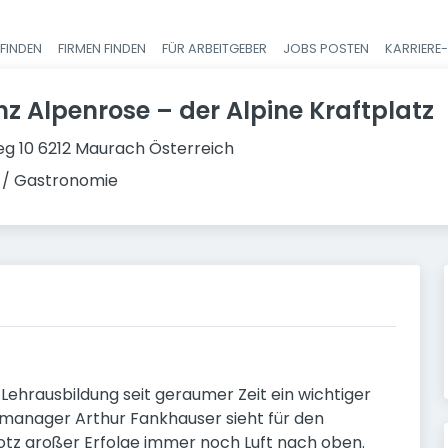
FINDEN
FIRMEN FINDEN
FÜR ARBEITGEBER
JOBS POSTEN
KARRIERE
Haupt-Navigatio
z Alpenrose – der Alpine Kraftplatz
g 10 6212 Maurach Österreich
 / Gastronomie
 Lehrausbildung seit geraumer Zeit ein wichtiger
manager Arthur Fankhauser sieht für den
rotz großer Erfolge immer noch Luft nach oben.