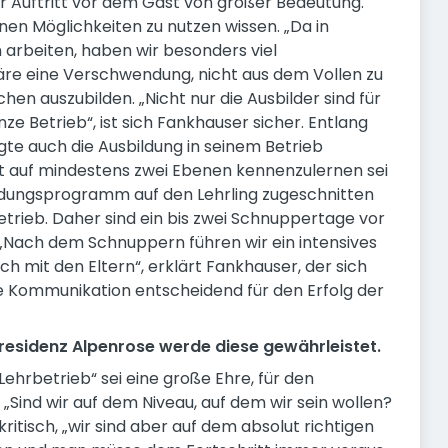
rer Auftritt vor dem Gast von großer Bedeutung.
n Möglichkeiten zu nutzen wissen. „Da in
arbeiten, haben wir besonders viel
äre eine Verschwendung, nicht aus dem Vollen zu
hen auszubilden. „Nicht nur die Ausbilder sind für
ze Betrieb“, ist sich Fankhauser sicher. Entlang
gte auch die Ausbildung in seinem Betrieb
tät auf mindestens zwei Ebenen kennenzulernen sei
ildungsprogramm auf den Lehrling zugeschnitten
Betrieb. Daher sind ein bis zwei Schnuppertage vor
 „Nach dem Schnuppern führen wir ein intensives
h mit den Eltern“, erklärt Fankhauser, der sich
ne Kommunikation entscheidend für den Erfolg der
ssresidenz Alpenrose werde diese gewährleistet.
ehrbetrieb“ sei eine große Ehre, für den
„Sind wir auf dem Niveau, auf dem wir sein wollen?
kritisch, „wir sind aber auf dem absolut richtigen