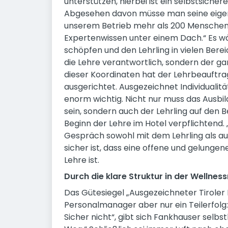
unterstützen, hierbei ist ein selbstsiche
Abgesehen davon müsse man seine eigene
unserem Betrieb mehr als 200 Menschen 
Expertenwissen unter einem Dach.“ Es w
schöpfen und den Lehrling in vielen Bereic
die Lehre verantwortlich, sondern der gan
dieser Koordinaten hat der Lehrbeauftra
ausgerichtet. Ausgezeichnet Individuali
enorm wichtig. Nicht nur muss das Ausb
sein, sondern auch der Lehrling auf den 
Beginn der Lehre im Hotel verpflichtend.
Gespräch sowohl mit dem Lehrling als auc
sicher ist, dass eine offene und gelunge
Lehre ist.
Durch die klare Struktur in der Wellne
Das Gütesiegel „Ausgezeichneter Tiroler L
Personalmanager aber nur ein Teilerfolg: 
Sicher nicht“, gibt sich Fankhauser selbst