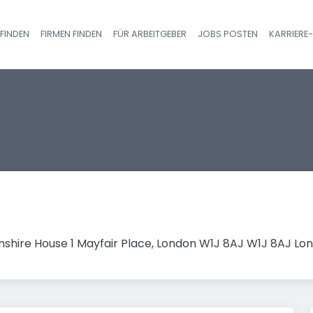
FINDEN
FIRMEN FINDEN
FÜR ARBEITGEBER
JOBS POSTEN
KARRIERE
Haupt-Navigatio
shire House 1 Mayfair Place, London W1J 8AJ W1J 8AJ Lon