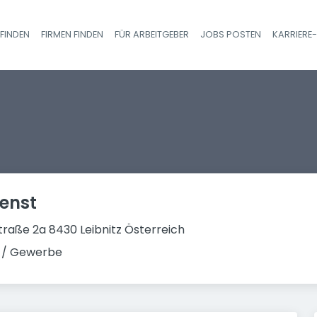
FINDEN
FIRMEN FINDEN
FÜR ARBEITGEBER
JOBS POSTEN
KARRIERE
Haupt-Navigatio
ienst
traße 2a 8430 Leibnitz Österreich
 / Gewerbe