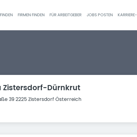
FINDEN
FIRMEN FINDEN
FÜR ARBEITGEBER
JOBS POSTEN
KARRIERE
Haupt-Navigatio
 Zistersdorf-Dürnkrut
ße 39 2225 Zistersdorf Österreich