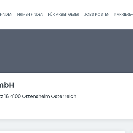
FINDEN
FIRMEN FINDEN
FÜR ARBEITGEBER
JOBS POSTEN
KARRIERE
Haupt-Navigatio
GmbH
z 18 4100 Ottensheim Österreich