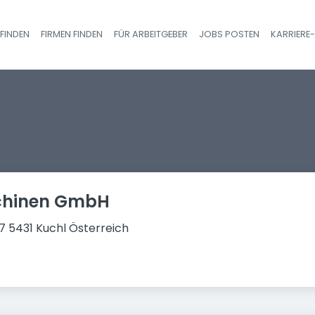
FINDEN
FIRMEN FINDEN
FÜR ARBEITGEBER
JOBS POSTEN
KARRIERE
Haupt-Navigatio
schinen GmbH
67 5431 Kuchl Österreich