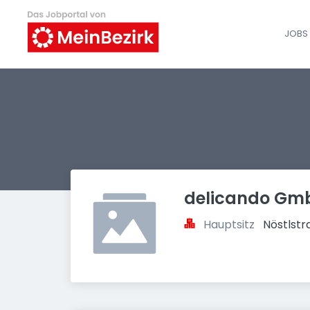
JOBS 
delicando Gm
Hauptsitz
Nöstlstr