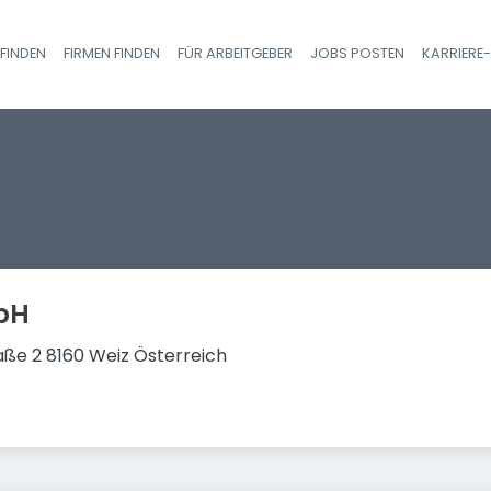
FINDEN
FIRMEN FINDEN
FÜR ARBEITGEBER
JOBS POSTEN
KARRIERE
Haupt-Navigatio
bH
aße 2 8160 Weiz Österreich