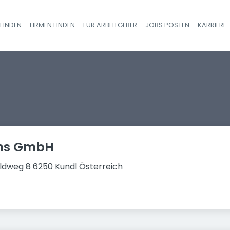
FINDEN
FIRMEN FINDEN
FÜR ARBEITGEBER
JOBS POSTEN
KARRIERE
Haupt-Navigatio
ems GmbH
ldweg 8 6250 Kundl Österreich