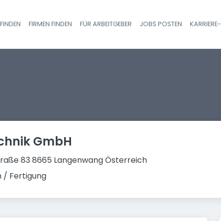
FINDEN
FIRMEN FINDEN
FÜR ARBEITGEBER
JOBS POSTEN
KARRIERE
Haupt-Navigatio
chnik GmbH
traße 83 8665 Langenwang Österreich
 / Fertigung