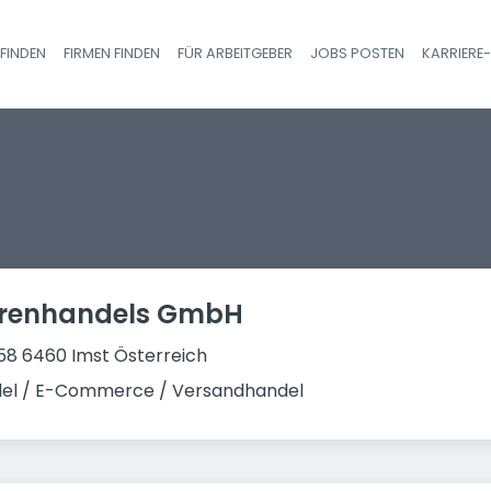
FINDEN
FIRMEN FINDEN
FÜR ARBEITGEBER
JOBS POSTEN
KARRIERE
Haupt-Navigatio
arenhandels GmbH
 158 6460 Imst Österreich
del / E-Commerce / Versandhandel