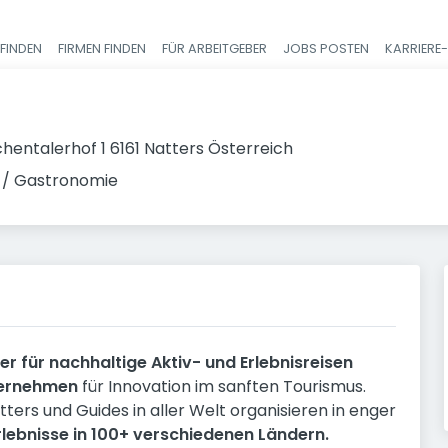
FINDEN
FIRMEN FINDEN
FÜR ARBEITGEBER
JOBS POSTEN
KARRIERE
Haupt-Navigatio
hentalerhof 1 6161 Natters Österreich
 / Gastronomie
r für nachhaltige Aktiv- und Erlebnisreisen
ternehmen
für Innovation im sanften Tourismus.
ers und Guides in aller Welt organisieren in enger
rlebnisse in 100+ verschiedenen Ländern.