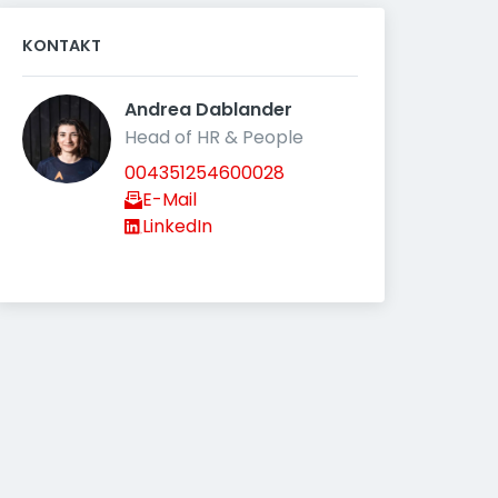
KONTAKT
Andrea Dablander 
Head of HR & People
004351254600028
E-Mail
LinkedIn