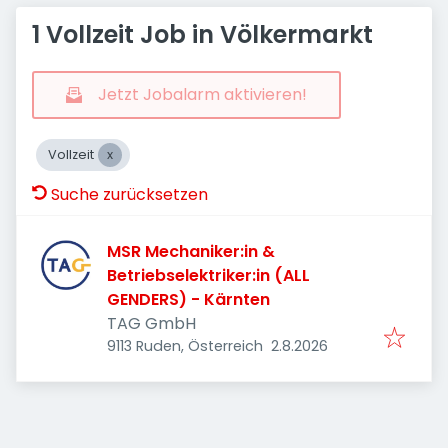
1 Vollzeit Job in Völkermarkt
Jetzt Jobalarm aktivieren!
Vollzeit
Suche zurücksetzen
MSR Mechaniker:in &
Betriebselektriker:in (ALL
GENDERS) - Kärnten
TAG GmbH
Veröffentlicht
:
9113 Ruden, Österreich
2.8.2026