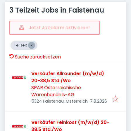
3 Teilzeit Jobs in Faistenau
Jetzt Jobalarm aktivieren!
Teilzeit
Suche zurücksetzen
Verkäufer Allrounder (m/w/d)
20-38,5 Std./Wo
SPAR Österreichische
Warenhandels-AG
Veröffentlicht
:
5324 Faistenau, Österreich
7.8.2026
Verkäufer Feinkost (m/w/d) 20-
38,5 Std./Wo