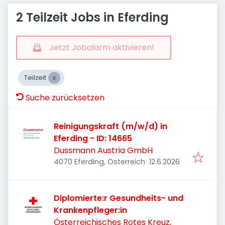
2 Teilzeit Jobs in Eferding
Jetzt Jobalarm aktivieren!
Teilzeit
Suche zurücksetzen
Reinigungskraft (m/w/d) in
Eferding - ID: 14665
Dussmann Austria GmbH
Veröffentlicht
:
4070 Eferding, Österreich
12.6.2026
Diplomierte:r Gesundheits- und
Krankenpfleger:in
Österreichisches Rotes Kreuz,