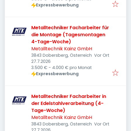
Expressbewerbung
Metalltechniker Facharbeiter für
die Montage (Tagesmontagen
4-Tage-Woche)
Metalltechnik Kainz GmbH
3843 Dobersberg, Österreich
Vor Ort
Veröffentlicht
:
27.7.2026
3.500 € - 4.000 € pro Monat
Expressbewerbung
Metalltechniker Facharbeiter in
der Edelstahlverarbeitung (4-
Tage-Woche)
Metalltechnik Kainz GmbH
3843 Dobersberg, Österreich
Vor Ort
Veröffentlicht
:
27.7.2026