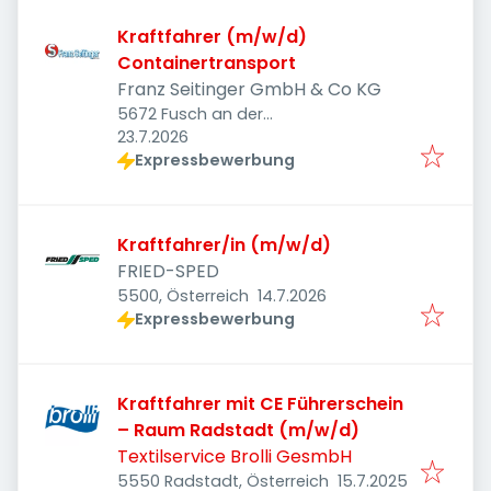
Kraftfahrer (m/w/d)
Containertransport
Franz Seitinger GmbH & Co KG
5672 Fusch an der
Veröffentlicht
:
Großglocknerstraße, Österreich
23.7.2026
Expressbewerbung
Kraftfahrer/in (m/w/d)
FRIED-SPED
Veröffentlicht
:
5500, Österreich
14.7.2026
Expressbewerbung
Kraftfahrer mit CE Führerschein
– Raum Radstadt (m/w/d)
Textilservice Brolli GesmbH
Veröffentlicht
:
5550 Radstadt, Österreich
15.7.2025