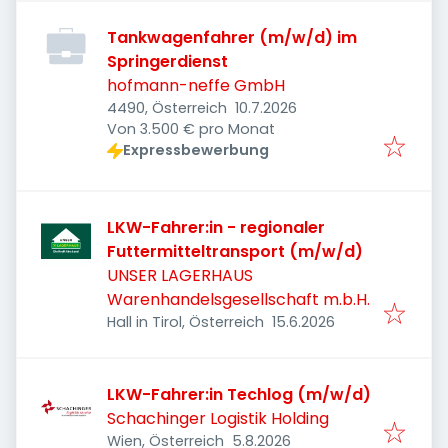
Tankwagenfahrer (m/w/d) im
Springerdienst
hofmann-neffe GmbH
Veröffentlicht
:
4490, Österreich
10.7.2026
Von 3.500 € pro Monat
Expressbewerbung
LKW-Fahrer:in - regionaler
Futtermitteltransport (m/w/d)
UNSER LAGERHAUS
Warenhandelsgesellschaft m.b.H.
Veröffentlicht
:
Hall in Tirol, Österreich
15.6.2026
LKW-Fahrer:in Techlog (m/w/d)
Schachinger Logistik Holding
Veröffentlicht
:
Wien, Österreich
5.8.2026