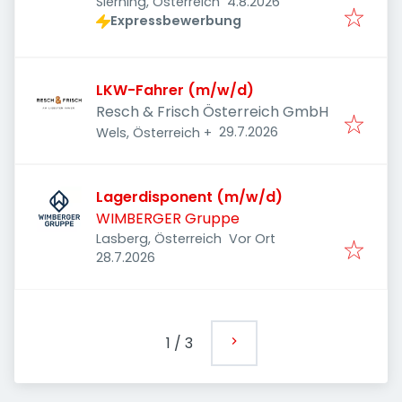
Veröffentlicht
:
Sierning, Österreich
4.8.2026
Expressbewerbung
LKW-Fahrer (m/w/d)
Resch & Frisch Österreich GmbH
Veröffentlicht
:
29.7.2026
Wels, Österreich
+
Lagerdisponent (m/w/d)
WIMBERGER Gruppe
Lasberg, Österreich
Vor Ort
Veröffentlicht
:
28.7.2026
1
/
3