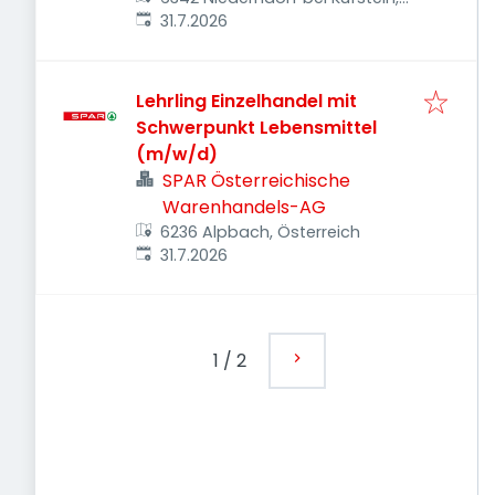
Veröffentlicht
:
Österreich
31.7.2026
Lehrling Einzelhandel mit
Schwerpunkt Lebensmittel
(m/w/d)
SPAR Österreichische
Warenhandels-AG
6236 Alpbach, Österreich
Veröffentlicht
:
31.7.2026
1
/
2