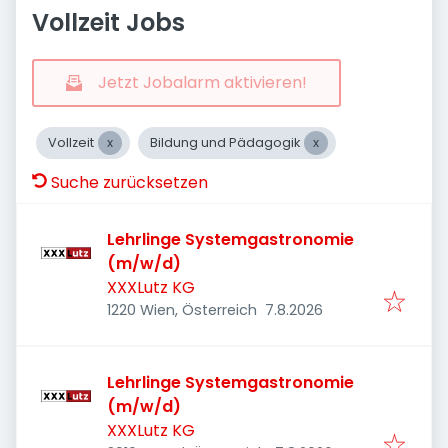
Vollzeit Jobs
Jetzt Jobalarm aktivieren!
Vollzeit
Bildung und Pädagogik
Suche zurücksetzen
Lehrlinge Systemgastronomie
(m/w/d)
XXXLutz KG
Veröffentlicht
:
1220 Wien, Österreich
7.8.2026
Lehrlinge Systemgastronomie
(m/w/d)
XXXLutz KG