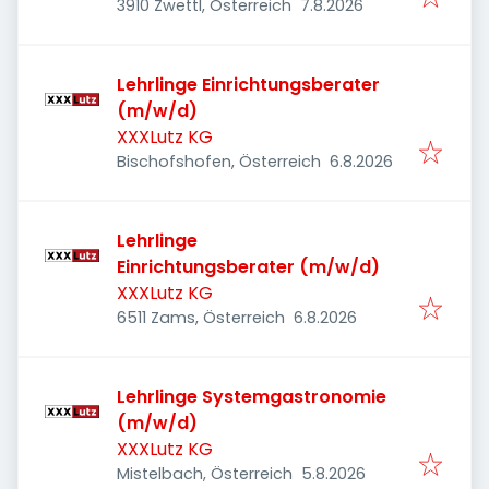
Veröffentlicht
:
3910 Zwettl, Österreich
7.8.2026
Lehrlinge Einrichtungsberater
(m/w/d)
XXXLutz KG
Veröffentlicht
:
Bischofshofen, Österreich
6.8.2026
Lehrlinge
Einrichtungsberater (m/w/d)
XXXLutz KG
Veröffentlicht
:
6511 Zams, Österreich
6.8.2026
Lehrlinge Systemgastronomie
(m/w/d)
XXXLutz KG
Veröffentlicht
:
Mistelbach, Österreich
5.8.2026