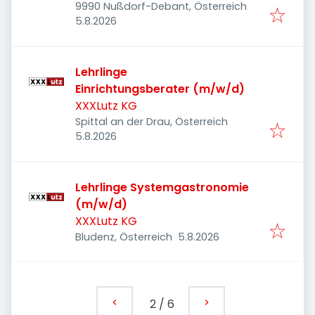
9990 Nußdorf-Debant, Österreich
Veröffentlicht
:
5.8.2026
Lehrlinge
Einrichtungsberater (m/w/d)
XXXLutz KG
Spittal an der Drau, Österreich
Veröffentlicht
:
5.8.2026
Lehrlinge Systemgastronomie
(m/w/d)
XXXLutz KG
Veröffentlicht
:
Bludenz, Österreich
5.8.2026
2
/
6