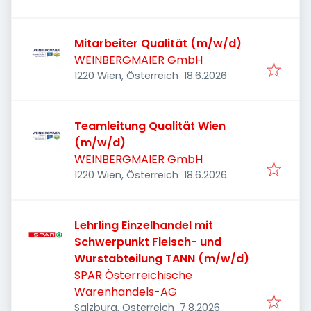
Mitarbeiter Qualität (m/w/d)
WEINBERGMAIER GmbH
Veröffentlicht
:
1220 Wien, Österreich
18.6.2026
Teamleitung Qualität Wien
(m/w/d)
WEINBERGMAIER GmbH
Veröffentlicht
:
1220 Wien, Österreich
18.6.2026
Lehrling Einzelhandel mit
Schwerpunkt Fleisch- und
Wurstabteilung TANN (m/w/d)
SPAR Österreichische
Warenhandels-AG
Veröffentlicht
:
Salzburg, Österreich
7.8.2026