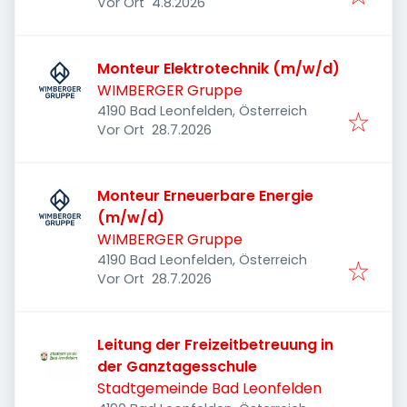
Veröffentlicht
:
Vor Ort
4.8.2026
Monteur Elektrotechnik (m/w/d)
WIMBERGER Gruppe
4190 Bad Leonfelden, Österreich
Veröffentlicht
:
Vor Ort
28.7.2026
Monteur Erneuerbare Energie
(m/w/d)
WIMBERGER Gruppe
4190 Bad Leonfelden, Österreich
Veröffentlicht
:
Vor Ort
28.7.2026
Leitung der Freizeitbetreuung in
der Ganztagesschule
Stadtgemeinde Bad Leonfelden