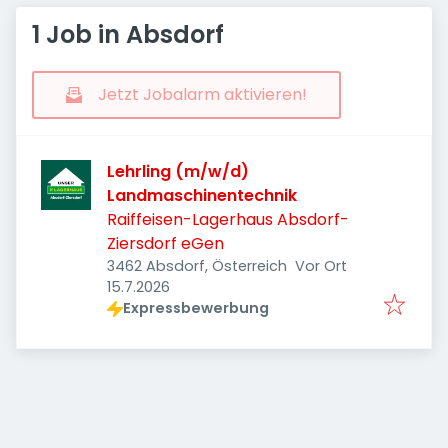
1 Job in Absdorf
Jetzt Jobalarm aktivieren!
Lehrling (m/w/d)
Landmaschinentechnik
Raiffeisen-Lagerhaus Absdorf-
Ziersdorf eGen
3462 Absdorf, Österreich
Vor Ort
Veröffentlicht
:
15.7.2026
Expressbewerbung