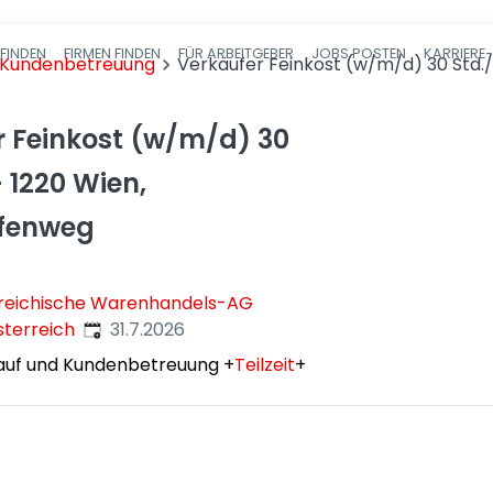
FINDEN
FIRMEN FINDEN
FÜR ARBEITGEBER
JOBS POSTEN
KARRIERE
Haupt-Navigatio
d Kundenbetreuung
Verkäufer Feinkost (w/m/d) 30 Std.
r Feinkost (w/m/d) 30
 1220 Wien,
fenweg
reichische Warenhandels-AG
Veröffentlicht
:
sterreich
31.7.2026
auf und Kundenbetreuung
+
Teilzeit
+