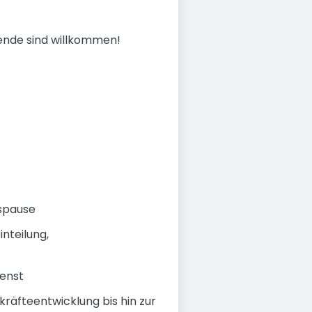
gende sind willkommen!
gspause
nteilung,
enst
äfteentwicklung bis hin zur