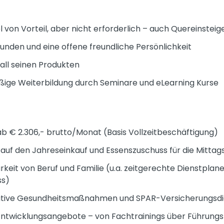
 von Vorteil, aber nicht erforderlich – auch Quereinstei
den und eine offene freundliche Persönlichkeit
all seinen Produkten
ßige Weiterbildung durch Seminare und eLearning Kurse
b € 2.306,- brutto/Monat (Basis Vollzeitbeschäftigung)
uf den Jahreseinkauf und Essenszuschuss für die Mitta
keit von Beruf und Familie (u.a. zeitgerechte Dienstplanei
ss)
itive Gesundheitsmaßnahmen und SPAR-Versicherungsdi
twicklungsangebote – von Fachtrainings über Führungskr