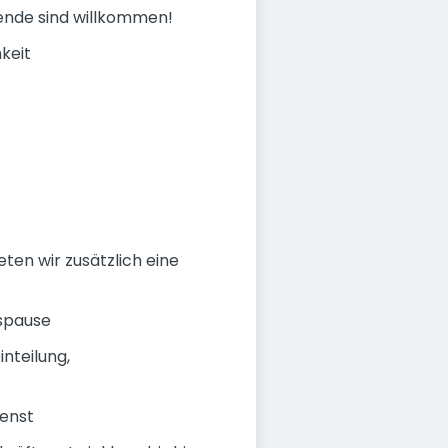
gende sind willkommen!
keit
ten wir zusätzlich eine
gspause
nteilung,
enst