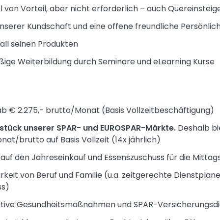
 von Vorteil, aber nicht erforderlich – auch Quereinstei
erer Kundschaft und eine offene freundliche Persönlich
all seinen Produkten
ßige Weiterbildung durch Seminare und eLearning Kurse
b € 2.275,- brutto/Monat (Basis Vollzeitbeschäftigung)
rzstück unserer SPAR- und EUROSPAR-Märkte.
Deshalb bie
at/brutto auf Basis Vollzeit (14x jährlich)
uf den Jahreseinkauf und Essenszuschuss für die Mitta
keit von Beruf und Familie (u.a. zeitgerechte Dienstplanei
ss)
itive Gesundheitsmaßnahmen und SPAR-Versicherungsdi