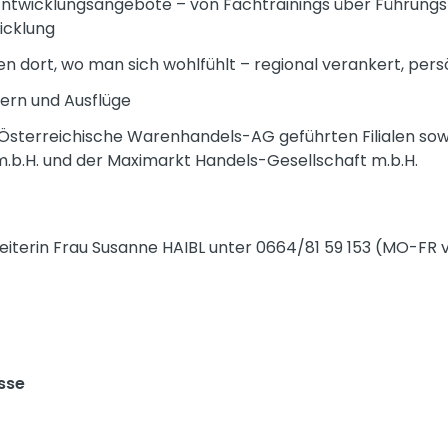
twicklungsangebote – von Fachtrainings über Führungskr
icklung
n dort, wo man sich wohlfühlt – regional verankert, pers
iern und Ausflüge
R Österreichische Warenhandels-AG geführten Filialen sowi
.b.H. und der Maximarkt Handels-Gesellschaft m.b.H.
sleiterin Frau Susanne HAIBL unter 0664/81 59 153 (MO-FR v
sse