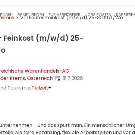
FINDEN
FIRMEN FINDEN
FÜR ARBEITGEBER
JOBS POSTEN
KARRIERE
Haupt-Navigatio
rismus
Verkäufer Feinkost (m/w/d) 25-30 Std./Wo
r Feinkost (m/w/d) 25-
Wo
reichische Warenhandels-AG
Veröffentlicht
:
 der Krems, Österreich
31.7.2026
nd Tourismus
Teilzeit
+
enunternehmen – und das spürt man. Ein menschlicher Um
orteile wie faire Bezahlung, flexible Arbeitszeiten und vo