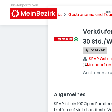
JOBS 
Jobs
Gastronomie und Tou
Verkäufe
30 Std./
merken
SPAR Öster
Kirchdorf an
Gastronomie u
Allgemeines
SPAR ist ein 100%iges Famili
treffen auf viele handfeste V