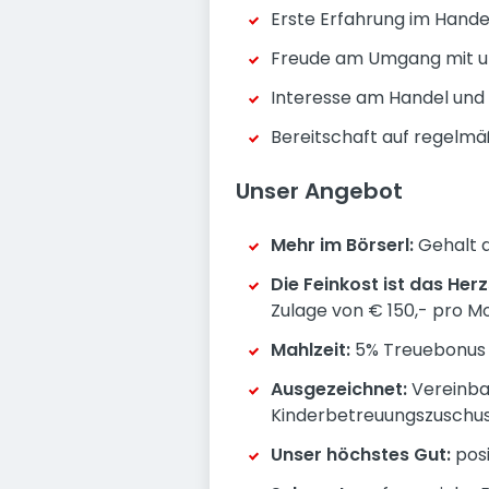
Erste Erfahrung im Handel
Freude am Umgang mit uns
Interesse am Handel und 
Bereitschaft auf regelmä
Unser Angebot
Mehr im Börserl:
Gehalt a
Die Feinkost ist das He
Zulage von € 150,- pro Mon
Mahlzeit:
5% Treuebonus a
Ausgezeichnet:
Vereinbar
Kinderbetreuungszuschu
Unser höchstes Gut:
pos