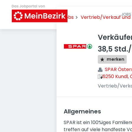
JOBS 
Jobs
Vertrieb/Verkauf un
Verkäufe
38,5 Std
merken
SPAR Öster
6250 Kundl, 
Vertrieb/Verk
Allgemeines
SPAR ist ein 100%iges Famili
treffen auf viele handfeste V