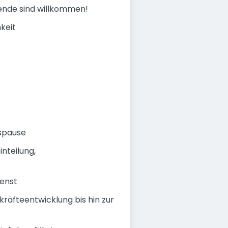
gende sind willkommen!
keit
gspause
nteilung,
enst
äfteentwicklung bis hin zur