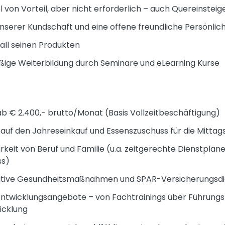
 von Vorteil, aber nicht erforderlich – auch Quereinstei
erer Kundschaft und eine offene freundliche Persönlich
all seinen Produkten
ßige Weiterbildung durch Seminare und eLearning Kurse
b € 2.400,- brutto/Monat (Basis Vollzeitbeschäftigung)
uf den Jahreseinkauf und Essenszuschuss für die Mitta
keit von Beruf und Familie (u.a. zeitgerechte Dienstplanei
ss)
itive Gesundheitsmaßnahmen und SPAR-Versicherungsdi
twicklungsangebote – von Fachtrainings über Führungskr
icklung