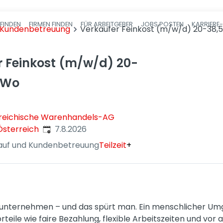
FINDEN
FIRMEN FINDEN
FÜR ARBEITGEBER
JOBS POSTEN
KARRIERE
Haupt-Navigatio
d Kundenbetreuung
Verkäufer Feinkost (m/w/d) 20-38,5
r Feinkost (m/w/d) 20-
./Wo
reichische Warenhandels-AG
Veröffentlicht
:
Österreich
7.8.2026
auf und Kundenbetreuung
Teilzeit
+
enunternehmen – und das spürt man. Ein menschlicher Um
orteile wie faire Bezahlung, flexible Arbeitszeiten und vo