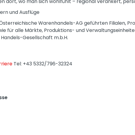
n dort, wo man sich wohlfühlt – regional verankert, pers
iern und Ausflüge
R Österreichische Warenhandels-AG geführten Filialen, Pr
ie für alle Märkte, Produktions- und Verwaltungseinheit
 Handels-Gesellschaft m.b.H.
riere
Tel: +43 5332/796-32324
sse