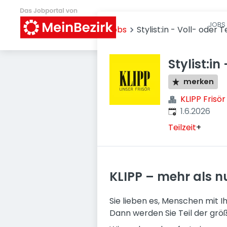
JOBS 
Jobs
Stylist:in - Voll- oder Te
Stylist:in
merken
KLIPP Fris
Veröffentlicht
:
1.6.2026
Teilzeit
+
KLIPP – mehr als nu
Sie lieben es, Menschen mit 
Dann werden Sie Teil der größ