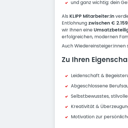
und ganz wichtig: dein G
Als
KLIPP Mitarbeiter:in
verdi
Entlohnung
zwischen € 2.159,
wir Ihnen eine
Umsatzbeteili
erfolgreichen, modernen Fam
Auch Wiedereinsteiger:innen 
Zu Ihren Eigenscha
Leidenschaft & Begeister
Abgeschlossene Berufsau
Selbstbewusstes, stilvoll
Kreativität & Überzeugun
Motivation zur persönlic