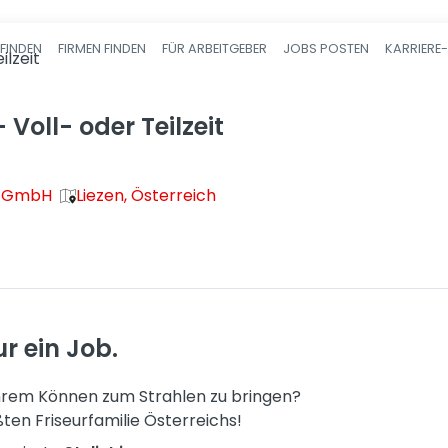
FINDEN
FIRMEN FINDEN
FÜR ARBEITGEBER
JOBS POSTEN
KARRIERE
Haupt-Navigatio
ilzeit
 - Voll- oder Teilzeit
ör GmbH
Liezen, Österreich
r ein Job.
Ihrem Können zum Strahlen zu bringen?
ten Friseurfamilie Österreichs!