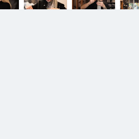
en.
Diesem Service zustimmen.
Di
YouTube Video