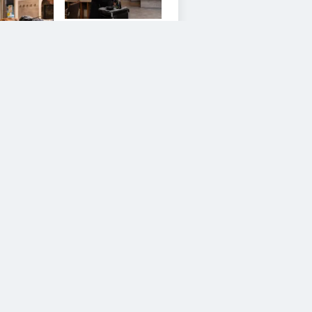
3
esem Service zustimmen.
YouTube Video