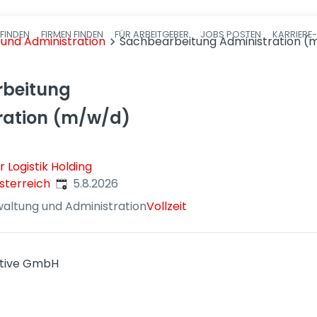
FINDEN
FIRMEN FINDEN
FÜR ARBEITGEBER
JOBS POSTEN
KARRIERE
Haupt-Navigatio
 und Administration
Sachbearbeitung Administration (
beitung
ration (m/w/d)
 Logistik Holding
Veröffentlicht
:
sterreich
5.8.2026
waltung und Administration
Vollzeit
tive GmbH